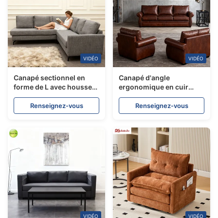
VIDÉO
VIDÉO
Canapé sectionnel en
Canapé d'angle
forme de L avec housse
ergonomique en cuir
en tissu gris pour
pleine fleur marron poli
appartement OEM
anti-âge
Renseignez-vous
Renseignez-vous
VIDÉO
VIDÉO