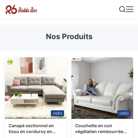
Nos Produits
VIDÉO
VIDÉO
Canapé sectionnel en
Couchette en cuir
tissu en corduroy en
végétalien rembourrée
forme de L, gris clair
meubles appui-bras