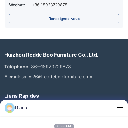
Wechat:
+86 18923729878
Renseignez-vous
Huizhou Redde Boo Furniture Co., Ltd.
Téléphone:
86--18923729878
E-mail:
sales26@reddeboofurniture.com
Liens Rapides
Aperçu
Diana
Produits
6:33 AM
Vidéos