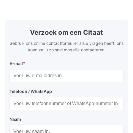
chenille fabric and comfortable high
design with 
rebound foam filling. Specifications Feature
for excepti
Details Application ...
configuration
Verzoek om een Citaat
Gebruik ons online contactformulier als u vragen heeft, ons
team zal u zo snel mogelijk contacteren.
E-mail
*
Telefoon / WhatsApp
Naam