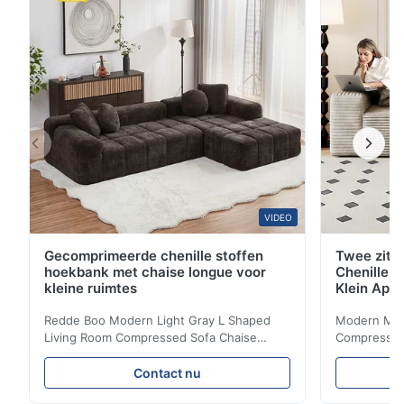
comfort en ingebouwde bekerhouders. ...
VIDEO
Gecomprimeerde chenille stoffen
Twee zitp
hoekbank met chaise longue voor
Chenille S
kleine ruimtes
Klein App
Redde Boo Modern Light Gray L Shaped
Modern Mini
Living Room Compressed Sofa Chaise
Compressed 
Lounge Product Overview High resilience
Room Furnit
soft sectional sofa designed for small
Design Comf
Contact nu
spaces, featuring a contemporary light gray
Compressed