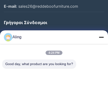
E-mail:
sales26@reddeboofurniture.com
Γρήγοροι Σύνδεσμοι
Αρχική Σελίδα
Aling
Προϊόντα
Βίντεο
4:24 PM
Σχετικά Με Εμάς
Good day, what product are you looking for?
Γύρος Εργοστασίων
Ποιοτικός Έλεγχος
Επαφή
Ζητήστε Ένα Απόσπασμα
Νέα