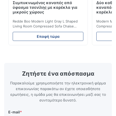
Συμπυκνωμένος καναπές από
Δύο καθί
ύφασμα τσενίλης με καρέκλα για
καναπές 
μικρούς χώρους
καρέκλα γ
Redde Boo Modern Light Gray L Shaped
Modern Mini
Living Room Compressed Sofa Chaise
Compressed 
Lounge Product Overview High resilience
Room Furnit
soft sectional sofa designed for small
Design Comf
Επαφή τώρα
spaces, featuring a contemporary light gray
Compressed
chenille fabric and comfortable high
design with 
rebound foam filling. Specifications Feature
for excepti
Details Application ...
configuration
Ζητήστε ένα απόσπασμα
Παρακαλούμε χρησιμοποιήστε την ηλεκτρονική φόρμα
επικοινωνίας παρακάτω αν έχετε οποιεσδήποτε
ερωτήσεις, η ομάδα μας θα επικοινωνήσει μαζί σας το
συντομότερο δυνατό.
E-mail
*