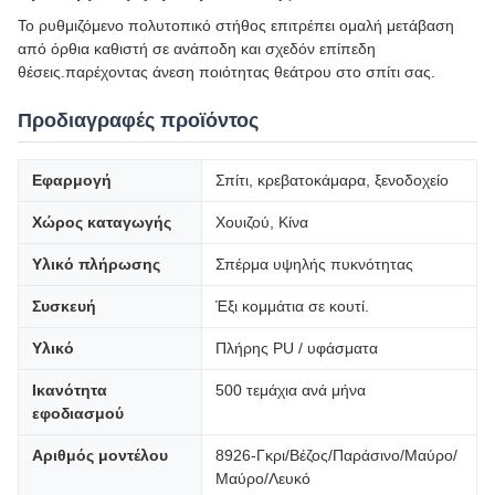
Το ρυθμιζόμενο πολυτοπικό στήθος επιτρέπει ομαλή μετάβαση
από όρθια καθιστή σε ανάποδη και σχεδόν επίπεδη
θέσεις.παρέχοντας άνεση ποιότητας θεάτρου στο σπίτι σας.
Προδιαγραφές προϊόντος
Εφαρμογή
Σπίτι, κρεβατοκάμαρα, ξενοδοχείο
Χώρος καταγωγής
Χουιζού, Κίνα
Υλικό πλήρωσης
Σπέρμα υψηλής πυκνότητας
Συσκευή
Έξι κομμάτια σε κουτί.
Υλικό
Πλήρης PU / υφάσματα
Ικανότητα
500 τεμάχια ανά μήνα
εφοδιασμού
Αριθμός μοντέλου
8926-Γκρι/Βέζος/Παράσινο/Μαύρο/
Μαύρο/Λευκό