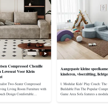
atsen Compressed Chenille
Aangepaste kleine speelkam
n Loveseat Voor Klein
kinderen, vloerzitting, lichtg
nt
alist Two-Seater Compressed
Ⅰ. Modular Kids' Play Couch: The
ving Living Room Furniture with
Buildable Fun The Popular Compre
ouch Design Comfortable
Game Area Sofa features a modular
sign This Compressed Sofa
core, consisting of 3-4 independen
gonomic design with soft high-
modules that meet the gaming and 