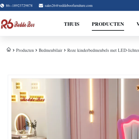
86--18923729878
sales26@reddeboofurniture.com
THUIS
PRODUCTEN
Producten
Bedmeubilair
Roze kinderbedmeubels met LED-lichten 