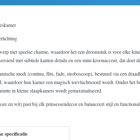
jeskamer
rlichting
werp met speelse charme, waardoor het een droomstuk is voor elke kinde
versierd met subtiele kanten details en een mini-kroonaccent, dat doet
ische modi (continu, flits, fade, stroboscoop), bestuurd via een draa
ltijd, waardoor hun kamer een magisch toevluchtsoord wordt. Onder het 
uimte in kleine slaapkamers wordt gemaximaliseerd.
ze en wit) past bij elk prinsessendecor en balanceert stijl en functionali
e specificatie