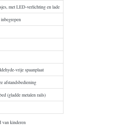
sjes, met LED-verlichting en lade
t inbegrepen
ldehyde-vrije spaanplaat
ze afstandsbediening
 bed (gladde metalen rails)
id van kinderen