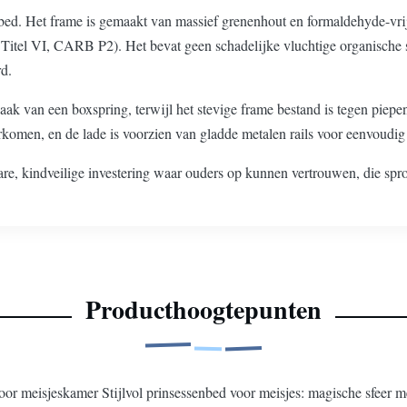
ed. Het frame is gemaakt van massief grenenhout en formaldehyde-vrij
tel VI, CARB P2). Het bevat geen schadelijke vluchtige organische st
d.
aak van een boxspring, terwijl het stevige frame bestand is tegen piepe
rkomen, en de lade is voorzien van gladde metalen rails voor eenvoudig 
uwbare, kindveilige investering waar ouders op kunnen vertrouwen, die 
Producthoogtepunten
or meisjeskamer Stijlvol prinsessenbed voor meisjes: magische sfeer me