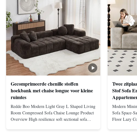
Gecomprimeerde chenille stoffen
Twee zitpla
hoekbank met chaise longue voor kleine
Stof Sofa E
ruimtes
Apparteme
Redde Boo Modern Light Gray L Shaped Living
Modern Minim
Room Compressed Sofa Chaise Lounge Product
Sofa Space-Sa
Overview High resilience soft sectional sofa
Floor Lazy C
designed for small spaces, featuring a
Ergonomic De
contemporary light gray chenille fabric and
features an er