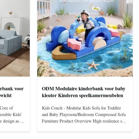
erbank voor
ODM Modulaire kinderbank voor baby
ewicht
kleuter Kinderen speelkamermeubelen
 Core of
Kids Couch - Modular Kids Sofa for Toddler
ssible Kids'
and Baby Playroom/Bedroom Compressed Sofa
 design as its
Furniture Product Overview High resilience soft
t detachable
sectional sofa designed for small spaces,
leisure needs
featuring a contemporary light gray chenille