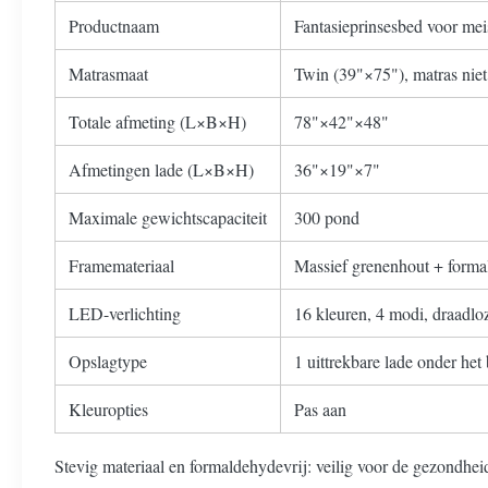
Productnaam
Fantasieprinsesbed voor mei
Matrasmaat
Twin (39"×75"), matras nie
Totale afmeting (L×B×H)
78"×42"×48"
Afmetingen lade (L×B×H)
36"×19"×7"
Maximale gewichtscapaciteit
300 pond
Framemateriaal
Massief grenenhout + forma
LED-verlichting
16 kleuren, 4 modi, draadlo
Opslagtype
1 uittrekbare lade onder het
Kleuropties
Pas aan
Stevig materiaal en formaldehydevrij: veilig voor de gezondhe