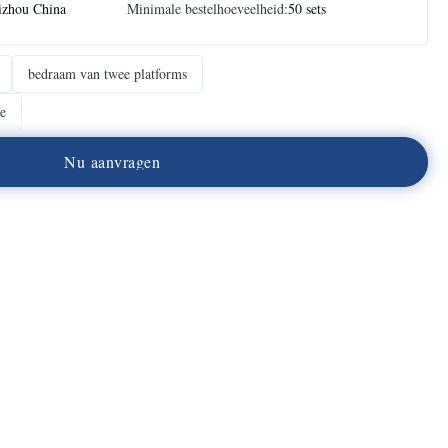
izhou China
Minimale bestelhoeveelheid:
50 sets
bedraam van twee platforms
te
N
u
a
a
n
v
r
a
g
e
n