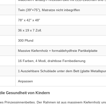
Twin (39"×75"), Matratze nicht inbegriffen
78" x 42" x 48"
36 x 19 x 7 Zoll.
300 Pfund
Massive Kiefernholz + formaldehydfreie Partikelplatte
16 Farben, 4 Modi, drahtlose Fernbedienung
1 Ausziehbare Schublade unter dem Bett (glatte Metallspu
Anpassen
r die Gesundheit von Kindern
eses Prinzessinnenbettes. Der Rahmen ist aus massivem Kiefernholz und