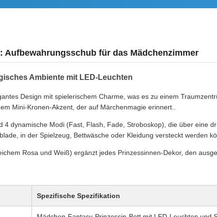
en: Aufbewahrungsschub für das Mädchenzimmer
agisches Ambiente mit LED-Leuchten
egantes Design mit spielerischem Charme, was es zu einem Traumzentr
inem Mini-Kronen-Akzent, der auf Märchenmagie erinnert..
 4 dynamische Modi (Fast, Flash, Fade, Stroboskop), die über eine d
blade, in der Spielzeug, Bettwäsche oder Kleidung versteckt werden k
 weichem Rosa und Weiß) ergänzt jedes Prinzessinnen-Dekor, den ausgegl
Spezifische Spezifikation
Mädchen-Fantasy-Prinzessin-Bett mit LED-Leuchten und 