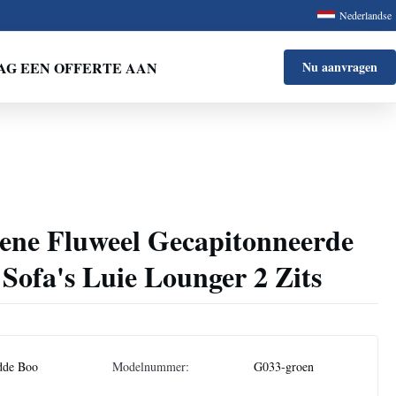
Nederlandse
AG EEN OFFERTE AAN
Nu aanvragen
oene Fluweel Gecapitonneerde
Sofa's Luie Lounger 2 Zits
dde Boo
Modelnummer:
G033-groen