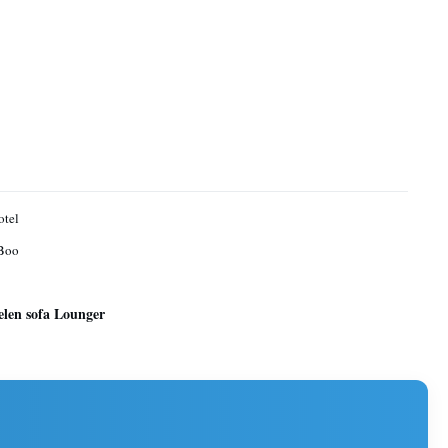
otel
Boo
welen sofa Lounger