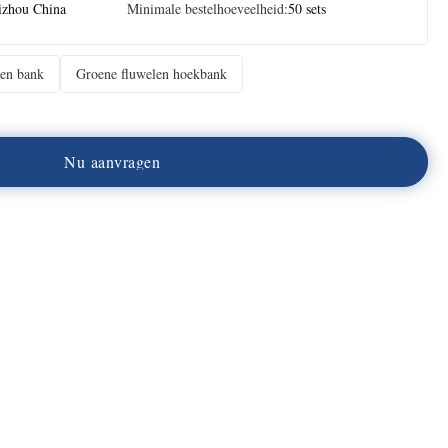
izhou China
Minimale bestelhoeveelheid:
50 sets
len bank
Groene fluwelen hoekbank
N
u
a
a
n
v
r
a
g
e
n