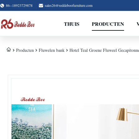
86--18923729878
sales26@reddeboofurniture.com
THUIS
PRODUCTEN
Producten
Fluwelen bank
Hotel Teal Groene Fluweel Gecapitonne