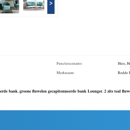
>
Functiescenario:
Huis, H
Merknaam:
Redde 
eerde bank
groene fluwelen gecapitonneerde bank Lounger
2 zits teal flu
,
,