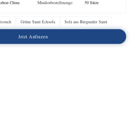
izhou China
Mindestbestellmenge:
50 Sätze
mtcouch
Grüne Samt Ecksofa
Sofa aus Burgunder Samt
J
e
t
z
t
A
n
f
r
a
g
e
n