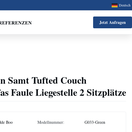
Deutsch
REFERENZEN
Jetzt Anfragen
ün Samt Tufted Couch
as Faule Liegestelle 2 Sitzplätze
dde Boo
Modellnummer:
G033-Green