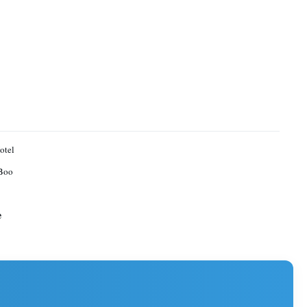
otel
Boo
e