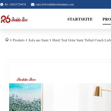
86--18923729878
sales26@reddeboofurniture.com
STARTSEITE
PR
Produits
Sofa aus Samt
Hotel Teal Grün Samt Tufted Couch Lieben