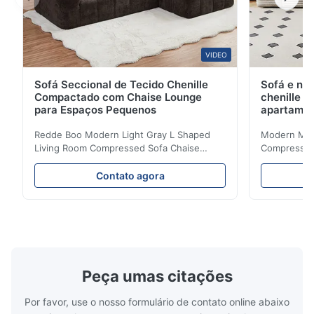
VIDEO
Sofá Seccional de Tecido Chenille
Sofá e na
Compactado com Chaise Lounge
chenille 
para Espaços Pequenos
apartame
Redde Boo Modern Light Gray L Shaped
Modern Mini
Living Room Compressed Sofa Chaise
Compressed 
Lounge Product Overview High resilience
Room Furnit
soft sectional sofa designed for small
Design Comf
Contato agora
spaces, featuring a contemporary light gray
Compressed
chenille fabric and comfortable high
design with 
rebound foam filling. Specifications Feature
for excepti
Details Application ...
configuration
Peça umas citações
Por favor, use o nosso formulário de contato online abaixo