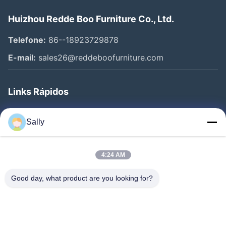
Huizhou Redde Boo Furniture Co., Ltd.
Telefone:
86--18923729878
E-mail:
sales26@reddeboofurniture.com
Links Rápidos
Casa
Sally
Produtos
Vídeos
4:24 AM
Quem Somos
Good day, what product are you looking for?
Fábrica
Controle De Qualidade
Fale Conosco