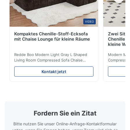
VIDEO
Kompaktes Chenille-Stoff-Ecksofa
Zwei Sitz
mit Chaise Lounge für kleine Räume
Chenille S
kleine Wo
Redde Boo Modern Light Gray L Shaped
Modern Mini
Living Room Compressed Sofa Chaise
Compressed 
Lounge Product Overview High resilience
Room Furnit
soft sectional sofa designed for small
Design Comf
Kontakt jetzt
spaces, featuring a contemporary light gray
Compressed
chenille fabric and comfortable high
design with 
rebound foam filling. Specifications Feature
for excepti
Details Application ...
configuration
Fordern Sie ein Zitat
Bitte nutzen Sie unser Online-Anfrage-Kontaktformular