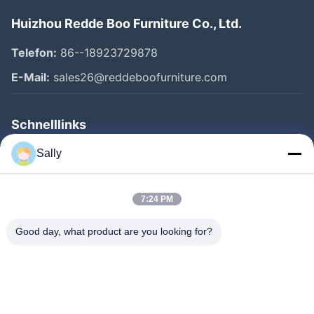
Huizhou Redde Boo Furniture Co., Ltd.
Telefon:
86--18923729878
E-Mail:
sales26@reddeboofurniture.com
Schnelllinks
Startseite
Sally
Produkte
7:24 PM
Videos
Über Uns
Good day, what product are you looking for?
Fabrik Tour
Qualitätskontrolle
Kontakt