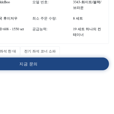
ddeBoo
모델 번호:
3343-화이트/블랙/
브라운
국 후이저우
최소 주문 수량:
8 세트
 608 - 1550 set
공급능력:
19 세트 하나의 컨
테이너
좌석 한 대
전기 좌석 코너 소파
지
금
문
의