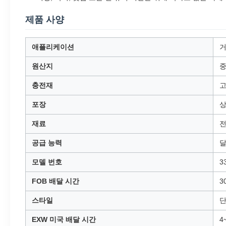
제품 사양
애플리케이션
거
원산지
중
충전재
고
포장
상
재료
전
공급 능력
달
모델 번호
3
FOB 배달 시간
3
스타일
단
EXW 미국 배달 시간
4