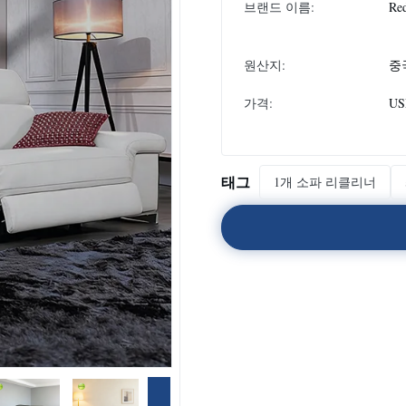
브랜드 이름:
Re
원산지:
중
가격:
USD
태그
1개 소파 리클리너