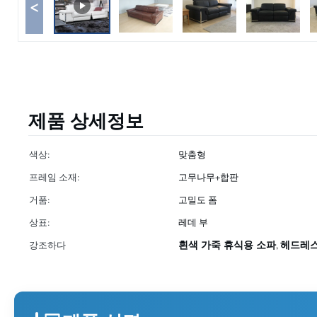
<
제품 상세정보
색상:
맞춤형
프레임 소재:
고무나무+합판
거품:
고밀도 폼
상표:
레데 부
흰색 가죽 휴식용 소파
헤드레스
강조하다
,