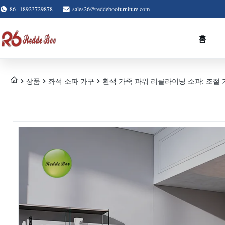
86--18923729878
sales26@reddeboofurniture.com
홈
상품
좌석 소파 가구
흰색 가죽 파워 리클라이닝 소파: 조절 