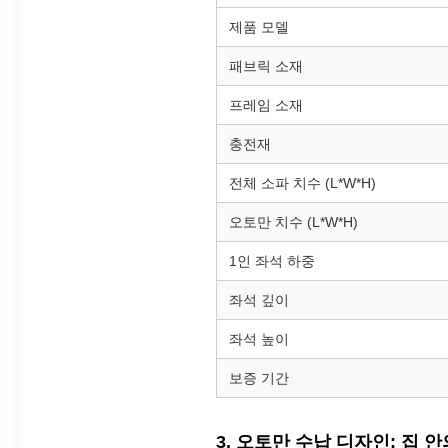
제품 모델
패브릭 소재
프레임 소재
충전재
전체 소파 치수 (L*W*H)
오토만 치수 (L*W*H)
1인 좌석 하중
좌석 깊이
좌석 높이
보증 기간
3. 오토만 수납 디자인: 집