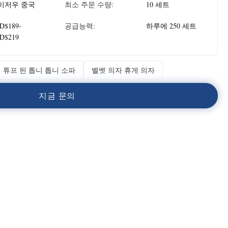
이저우 중국
최소 주문 수량:
10 세트
D$189-
공급능력:
하루에 250 세트
D$219
튜프 된 톱니 톱니 소파
벨벳 의자 휴게 의자
지
금
문
의