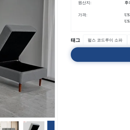
원산지:
후
가격:
US
US
태그
펄스 코드루이 소파