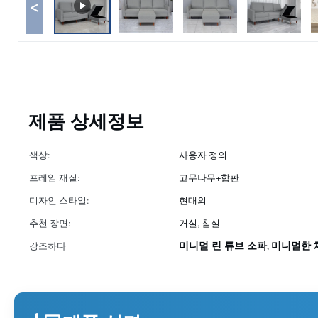
<
제품 상세정보
색상:
사용자 정의
프레임 재질:
고무나무+합판
디자인 스타일:
현대의
추천 장면:
거실, 침실
미니멀 린 튜브 소파
미니멀한 
강조하다
,