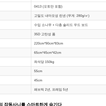
0413 (오토만 포함)
고밀도 내마모성 린넨 (무게: 280g/㎡)
수입 소나무 + 다층 솔리드 우드 보드
35D 고탄성 폼
220cm*90cm*83cm
65cm*45cm*42cm
좌석당 150kg
55cm
45cm
패브릭 2년, 프레임 5년
 안의 잡동사니를 스마트하게 숨기다