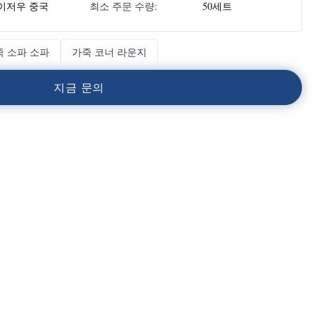
이저우 중국
최소 주문 수량:
50세트
죽 소파 소파
가죽 코너 라운지
지
금
문
의