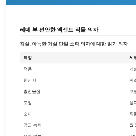
레데 부 편안한 엑센트 직물 의자
침실, 아늑한 거실 단일 소파 의자에 대한 읽기 의자
특징
세
적용
거실
원산지
위조
충전물질
고
포장
상자
소재
직
공급 능력
월 