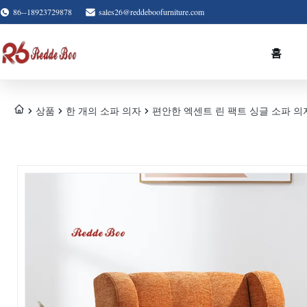
86--18923729878
sales26@reddeboofurniture.com
홈
상품
한 개의 소파 의자
편안한 엑센트 린 팩트 싱글 소파 의