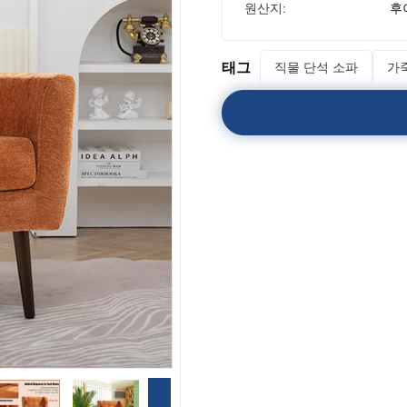
원산지:
후
태그
직물 단석 소파
가