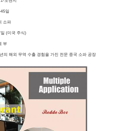
21-오렌지
~45일
위 소파
7일 (미국 주식)
데 부
 년의 해외 무역 수출 경험을 가진 전문 중국 소파 공장