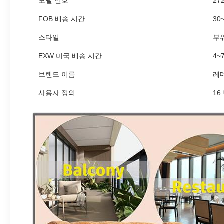
모델 번호
27
FOB 배송 시간
30
스타일
부
EXW 미국 배송 시간
4~
브랜드 이름
레
사용자 정의
16