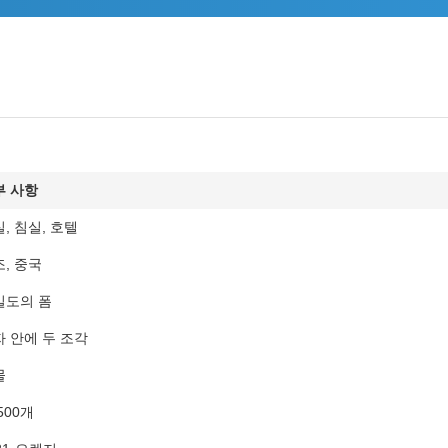
부 사항
, 침실, 호텔
, 중국
밀도의 폼
 안에 두 조각
물
500개