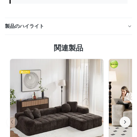
製品のハイライト
マルチポジション背もたれ、人間工学に基づいたサポー
関連製品
ト、内蔵カップホルダーと収納を備えたベージュのリクラ
イニングソファセット。電動/手動バージョンが用意され
ています。 EXW USAは16年の輸出経験を持つ専門工場か
ら4〜7日で配達されます。