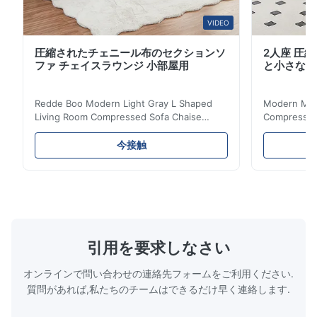
VIDEO
圧縮されたチェニール布のセクションソ
2人座 圧
ファ チェイスラウンジ 小部屋用
と小さなア
Redde Boo Modern Light Gray L Shaped
Modern Mini
Living Room Compressed Sofa Chaise
Compressed 
Lounge Product Overview High resilience
Room Furnit
soft sectional sofa designed for small
Design Comf
今接触
spaces, featuring a contemporary light gray
Compressed
chenille fabric and comfortable high
design with 
rebound foam filling. Specifications Feature
for excepti
Details Application ...
configuration
引用を要求しなさい
オンラインで問い合わせの連絡先フォームをご利用ください.
質問があれば,私たちのチームはできるだけ早く連絡します.