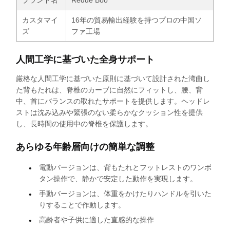
ブランド名
Redde Boo
カスタマイ
16年の貿易輸出経験を持つプロの中国ソ
ズ
ファ工場
人間工学に基づいた全身サポート
厳格な人間工学に基づいた原則に基づいて設計された湾曲し
た背もたれは、脊椎のカーブに自然にフィットし、腰、背
中、首にバランスの取れたサポートを提供します。ヘッドレ
ストは沈み込みや緊張のない柔らかなクッション性を提供
し、長時間の使用中の脊椎を保護します。
あらゆる年齢層向けの簡単な調整
電動バージョンは、背もたれとフットレストのワンボ
タン操作で、静かで安定した動作を実現します。
手動バージョンは、体重をかけたりハンドルを引いた
りすることで作動します。
高齢者や子供に適した直感的な操作