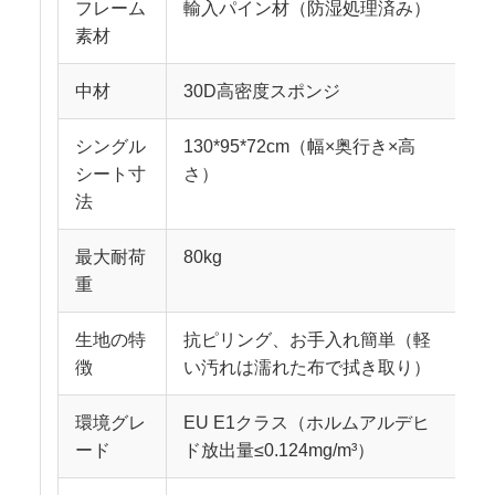
フレーム
輸入パイン材（防湿処理済み）
素材
中材
30D高密度スポンジ
シングル
130*95*72cm（幅×奥行き×高
シート寸
さ）
法
最大耐荷
80kg
重
生地の特
抗ピリング、お手入れ簡単（軽
徴
い汚れは濡れた布で拭き取り）
環境グレ
EU E1クラス（ホルムアルデヒ
ード
ド放出量≤0.124mg/m³）