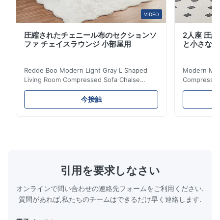
VIDEO
圧縮されたチェニール布のセクションソ
2人座 圧
ファ チェイスラウンジ 小部屋用
と小さなア
Redde Boo Modern Light Gray L Shaped
Modern Mini
Living Room Compressed Sofa Chaise
Compressed 
Lounge Product Overview High resilience
Room Furnit
soft sectional sofa designed for small
Design Comf
今接触
spaces, featuring a contemporary light gray
Compressed
chenille fabric and comfortable high
design with 
rebound foam filling. Specifications Feature
for excepti
Details Application ...
configuration
引用を要求しなさい
オンラインで問い合わせの連絡先フォームをご利用ください.
質問があれば,私たちのチームはできるだけ早く連絡します.