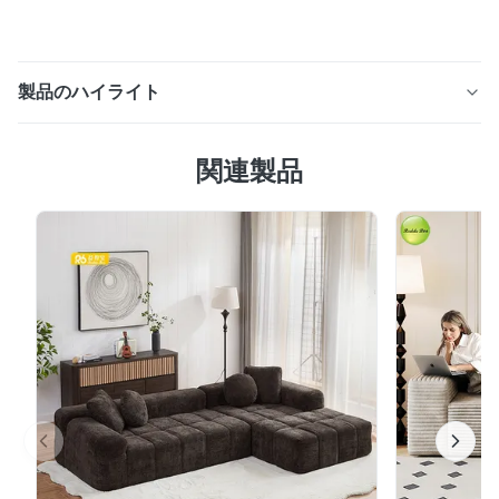
製品のハイライト
1. 耐久性のある素材：長期的な相棒のためのソフト保証
関連製品
抗ピリング処理（5回の洗濯後も目立ったピリングなし）
を施した高重量テディ生地（280g/㎡）を採用していま
す。表面は抜けにくい密度の高い毛羽があり、日常の摩擦
抵抗はレベル3に達しています。フレームは、湿気による
変形を防ぐために防湿・脱脂処理を施した輸入スカンジナ
ビアパイン材を使用しています。1席あたり最大80kgの荷
重に耐え、8年以上の耐用年数があります。シートクッシ
ョンは30D高密度スポンジで満たされており、均一な弾力
性があり、たるみがありません。テディ生地のソフトな手
触りと耐久性のバランスがとれており、長期間の使用に適
しており、頻繁な...