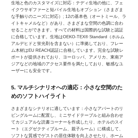
生地と色のカスタマイズに対応：テディ生地の他に、フェ
イクウサギファーと短パイル生地もオプション（さまざま
な手触りのニーズに対応）; 12の基本色（オートミール、ラ
イトキャメルなど）があり、さまざまな空間の色調に合わ
せることができます。すべての材料は国際的な試験と認証
に合格しています。生地はOEKO-TEX® Standard（ホルム
アルデヒドと蛍光剤を含まない）に準拠しており、フレー
ム木材はEU REACH認証に合格しています。完全な試験レ
ポートが提供されており、ヨーロッパ、アメリカ、東南ア
ジアなどの地域のアクセス要件を満たしており、敏感なユ
ーザーにも安全です。
5. マルチシナリオへの適応：小さな空間のた
めのソフトハイライト
さまざまなシナリオに適しています：小さなアパートのリ
ビングルームに配置し、ミニサイドテーブルと組み合わせ
てカジュアルな読書コーナーを作成したり、ホテルのスイ
ート（エグゼクティブルーム、親子ルーム）に構成して、
ソフトな質感でゲストの居住体験を向上させたり、ホーム