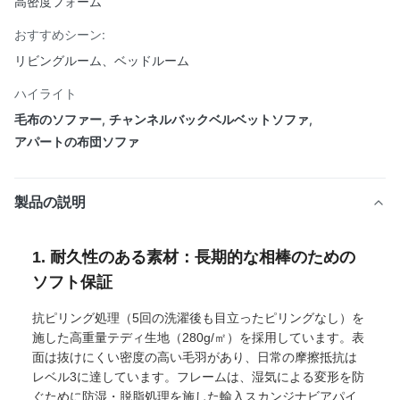
高密度フォーム
おすすめシーン:
リビングルーム、ベッドルーム
ハイライト
毛布のソファー
,
チャンネルバックベルベットソファ
,
アパートの布団ソファ
製品の説明
1. 耐久性のある素材：長期的な相棒のための
ソフト保証
抗ピリング処理（5回の洗濯後も目立ったピリングなし）を
施した高重量テディ生地（280g/㎡）を採用しています。表
面は抜けにくい密度の高い毛羽があり、日常の摩擦抵抗は
レベル3に達しています。フレームは、湿気による変形を防
ぐために防湿・脱脂処理を施した輸入スカンジナビアパイ