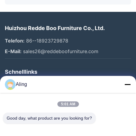
Huizhou Redde Boo Furniture Co., Ltd.
Telefon:
86--18923729878
E-Mail:
sales26@reddeboofurniture.com
Schnelllinks
Startseite
Aling
Produkte
5:01 AM
Videos
Über Uns
Good day, what product are you looking for?
Fabrik Tour