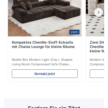
VIDEO
Kompaktes Chenille-Stoff-Ecksofa
Zwei Sitz
mit Chaise Lounge für kleine Räume
Chenille S
kleine Wo
Redde Boo Modern Light Gray L Shaped
Modern Mini
Living Room Compressed Sofa Chaise
Compressed 
Lounge Product Overview High resilience
Room Furnit
soft sectional sofa designed for small
Design Comf
Kontakt jetzt
spaces, featuring a contemporary light gray
Compressed
chenille fabric and comfortable high
design with 
rebound foam filling. Specifications Feature
for excepti
Details Application ...
configuration