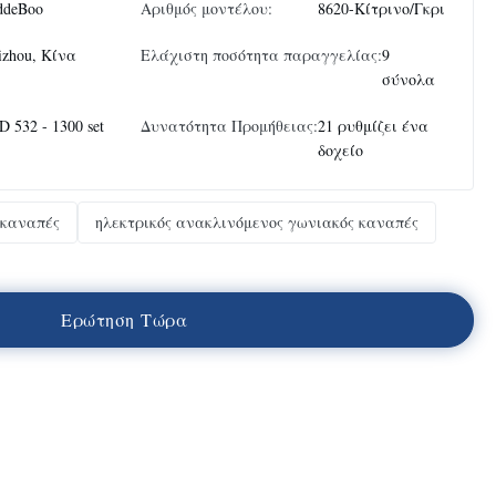
ddeBoo
Αριθμός μοντέλου:
8620-Κίτρινο/Γκρι
izhou, Κίνα
Ελάχιστη ποσότητα παραγγελίας:
9
σύνολα
 532 - 1300 set
Δυνατότητα Προμήθειας:
21 ρυθμίζει ένα
δοχείο
 καναπές
ηλεκτρικός ανακλινόμενος γωνιακός καναπές
Ε
ρ
ώ
τ
η
σ
η
Τ
ώ
ρ
α