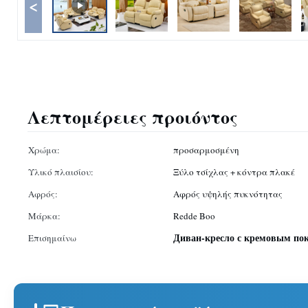
<
Λεπτομέρειες προιόντος
Χρώμα:
προσαρμοσμένη
Υλικό πλαισίου:
Ξύλο τσίχλας + κόντρα πλακέ
Αφρός:
Αφρός υψηλής πυκνότητας
Μάρκα:
Redde Boo
Диван-кресло с кремовым по
Επισημαίνω