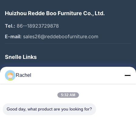
Huizhou Redde Boo Furniture Co., Ltd.
Tel.:
86--18923729878
E-mail:
sales26@reddeboofurniture.com
Snelle Links
Thuis
Rachel
Producten
Videos
5:32 AM
Over Ons
Good day, what product are you looking for?
Fabrieksreis
Kwaliteitscontrole
Contacteer Ons