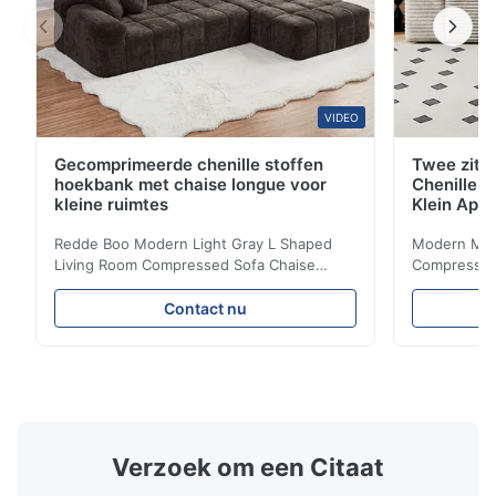
VIDEO
Gecomprimeerde chenille stoffen
Twee zitp
hoekbank met chaise longue voor
Chenille S
kleine ruimtes
Klein App
Redde Boo Modern Light Gray L Shaped
Modern Mini
Living Room Compressed Sofa Chaise
Compressed 
Lounge Product Overview High resilience
Room Furnit
soft sectional sofa designed for small
Design Comf
Contact nu
spaces, featuring a contemporary light gray
Compressed
chenille fabric and comfortable high
design with 
rebound foam filling. Specifications Feature
for excepti
Details Application ...
configuration
Verzoek om een Citaat