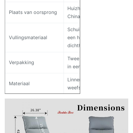
Huizhou,
Plaats van oorsprong
China
Schuim met
Vullingsmateriaal
een hoge
dichtheid
Twee stukken
Verpakking
in een doos
Linnen
Materiaal
weefsel
500 stuks
Toeleveringsvermogen
per maand
9460-blauw-
Modelnummer
grijs