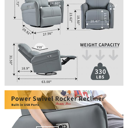
FOB-levertijd
30-45 dagen
Stijl
Afdelingssofa
4-7 dagen
EXW USA Levertijd
(Verenigde
Staten)
Merknaam
Redde Boo
Professionele
Chinese
bankfabriek
Aanpassing
met 16 jaar
ervaring in
buitenlandse
handel