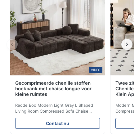
Modelnummer 9460-blauw-grijs FOB-levertijd 30-45
dagen ...
VIDEO
Gecomprimeerde chenille stoffen
Twee zitp
hoekbank met chaise longue voor
Chenille S
kleine ruimtes
Klein App
Redde Boo Modern Light Gray L Shaped
Modern Mini
Living Room Compressed Sofa Chaise
Compressed 
Lounge Product Overview High resilience
Room Furnit
soft sectional sofa designed for small
Design Comf
Contact nu
spaces, featuring a contemporary light gray
Compressed
chenille fabric and comfortable high
design with 