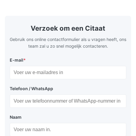
rebound foam filling. Specifications Feature
for excepti
Details Application ...
configuration
Verzoek om een Citaat
Gebruik ons online contactformulier als u vragen heeft, ons
team zal u zo snel mogelijk contacteren.
E-mail
*
Telefoon / WhatsApp
Naam