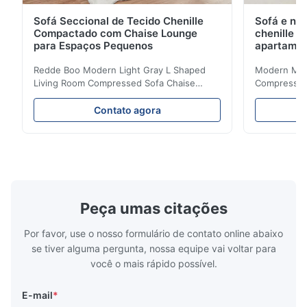
Sofá Seccional de Tecido Chenille
Sofá e na
Compactado com Chaise Lounge
chenille 
para Espaços Pequenos
apartame
Redde Boo Modern Light Gray L Shaped
Modern Mini
Living Room Compressed Sofa Chaise
Compressed 
Lounge Product Overview High resilience
Room Furnit
soft sectional sofa designed for small
Design Comf
Contato agora
spaces, featuring a contemporary light gray
Compressed
chenille fabric and comfortable high
design with 
rebound foam filling. Specifications Feature
for excepti
Details Application ...
configuration
Peça umas citações
Por favor, use o nosso formulário de contato online abaixo
se tiver alguma pergunta, nossa equipe vai voltar para
você o mais rápido possível.
E-mail
*