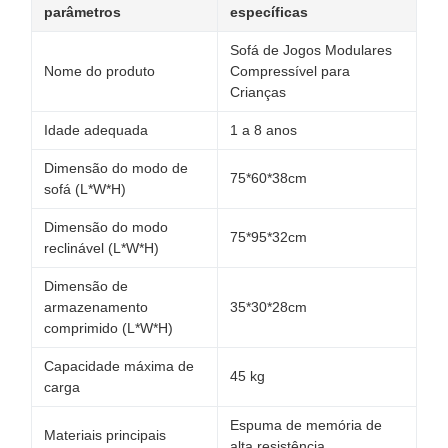
parâmetros
específicas
Sofá de Jogos Modulares
Nome do produto
Compressível para
Crianças
Idade adequada
1 a 8 anos
Dimensão do modo de
75*60*38cm
sofá (L*W*H)
Dimensão do modo
75*95*32cm
reclinável (L*W*H)
Dimensão de
armazenamento
35*30*28cm
comprimido (L*W*H)
Capacidade máxima de
45 kg
carga
Espuma de memória de
Materiais principais
alta resistência