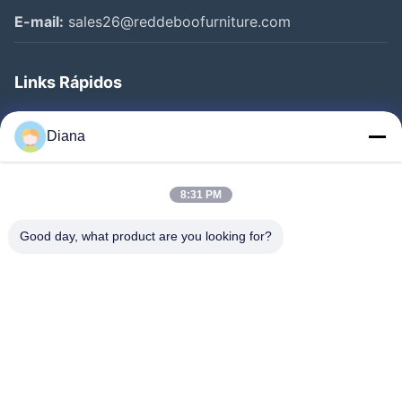
E-mail:
sales26@reddeboofurniture.com
Links Rápidos
Casa
Diana
Produtos
Vídeos
8:31 PM
Quem Somos
Good day, what product are you looking for?
Fábrica
Controle De Qualidade
Fale Conosco
Pedir Um Orçamento
Notícias