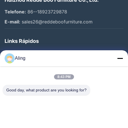
Telefone:
86--18923729878
E-mail:
sales26@reddeboofurniture.com
Links Rápidos
Casa
Aling
Produtos
Vídeos
8:43 PM
Quem Somos
Good day, what product are you looking for?
Fábrica
Controle De Qualidade
Fale Conosco
Pedir Um Orçamento