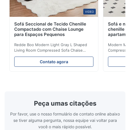
VIDEO
Sofá Seccional de Tecido Chenille
Sofá e na
Compactado com Chaise Lounge
chenille 
para Espaços Pequenos
apartame
Redde Boo Modern Light Gray L Shaped
Modern Mini
Living Room Compressed Sofa Chaise
Compressed 
Lounge Product Overview High resilience
Room Furnit
soft sectional sofa designed for small
Design Comf
Contato agora
spaces, featuring a contemporary light gray
Compressed
chenille fabric and comfortable high
design with 
rebound foam filling. Specifications Feature
for excepti
Details Application ...
configuration
Peça umas citações
Por favor, use o nosso formulário de contato online abaixo
se tiver alguma pergunta, nossa equipe vai voltar para
você o mais rápido possível.