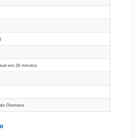
)
ável em 20 minutos
o do Otomano
to