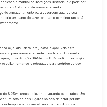
dicado e manual de instruções ilustrado, ele pode ser
ransporte. O otomano de armazenamento
paço de armazenamento para desordem quando sua
no cria um canto de lazer, enquanto combinar um sofá
mazenamento.
nco sujo, azul claro, etc.) estão disponíveis para
essário para armazenamento classificado. Enquanto
ntagem, a certificação BIFMA dos EUA verifica a ecologia
o peculiar, tornando-o adequado para padrões de uso
dico de 8-25㎡, áreas de lazer de varanda ou estudos. Um
ar um sofá de dois lugares na sala de estar permite
casa temporária podem alcançar um equilíbrio de