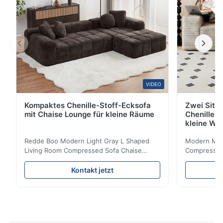
VIDEO
Kompaktes Chenille-Stoff-Ecksofa
Zwei Sitz
mit Chaise Lounge für kleine Räume
Chenille S
kleine Wo
Redde Boo Modern Light Gray L Shaped
Modern Mini
Living Room Compressed Sofa Chaise
Compressed 
Lounge Product Overview High resilience
Room Furnit
soft sectional sofa designed for small
Design Comf
Kontakt jetzt
spaces, featuring a contemporary light gray
Compressed
chenille fabric and comfortable high
design with 
rebound foam filling. Specifications Feature
for excepti
Details Application ...
configuration