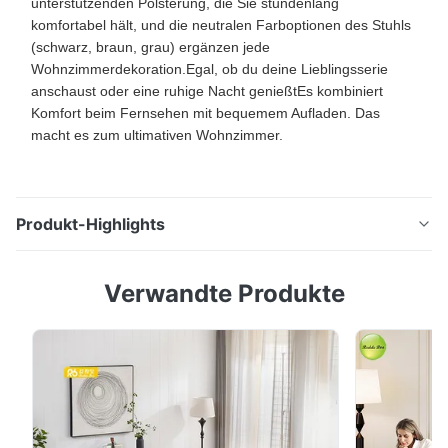
unterstützenden Polsterung, die Sie stundenlang
komfortabel hält, und die neutralen Farboptionen des Stuhls
(schwarz, braun, grau) ergänzen jede
Wohnzimmerdekoration.Egal, ob du deine Lieblingsserie
anschaust oder eine ruhige Nacht genießtEs kombiniert
Komfort beim Fernsehen mit bequemem Aufladen. Das
macht es zum ultimativen Wohnzimmer.
Produkt-Highlights
Moderne elektrische Liegestelle mit zugänglichem
Verwandte Produkte
USB-Anschluss für Wohnzimmer Merkmal Einzelheiten
Anwendung Wohnzimmer, Schlafzimmer, Hotel
Herkunftsort Huizhou, China Füllstoff Schaumstoff mit
hoher Dichte Verpackung Zwei Stück in einer
Schachtel Material Pu-Leder Versorgungsfähigkeit 500
Stück ...