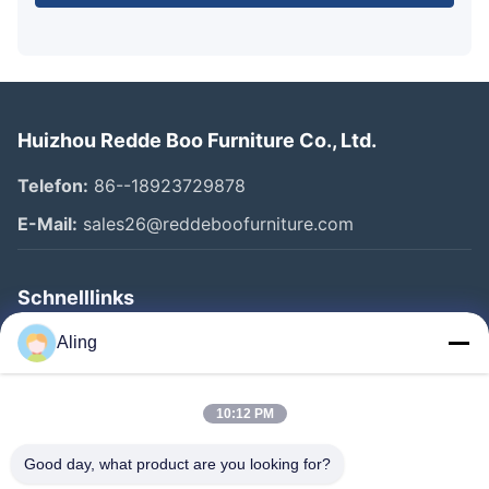
Huizhou Redde Boo Furniture Co., Ltd.
Telefon:
86--18923729878
E-Mail:
sales26@reddeboofurniture.com
Schnelllinks
Startseite
Aling
Produkte
10:12 PM
Videos
Über Uns
Good day, what product are you looking for?