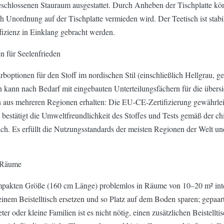
 geschlossenen Stauraum ausgestattet. Durch Anheben der Tischplatte 
 Unordnung auf der Tischplatte vermieden wird. Der Teetisch ist stab
fizienz in Einklang gebracht werden.
n für Seelenfrieden
arboptionen für den Stoff im nordischen Stil (einschließlich Hellgrau, 
kann nach Bedarf mit eingebauten Unterteilungsfächern für die übersi
n aus mehreren Regionen erhalten: Die EU-CE-Zertifizierung gewährleist
 bestätigt die Umweltfreundlichkeit des Stoffes und Tests gemäß der
 Es erfüllt die Nutzungsstandards der meisten Regionen der Welt und 
e Räume
kompakten Größe (160 cm Länge) problemlos in Räume von 10–20 m² inte
einem Beistelltisch ersetzen und so Platz auf dem Boden sparen; gepaar
er oder kleine Familien ist es nicht nötig, einen zusätzlichen Beistellti