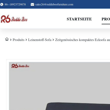
86--18923729878
sales26@reddeboofurniture.com
STARTSEITE
PR
Produits
Leinenstoff-Sofa
Zeitgenössisches kompaktes Ecksofa au