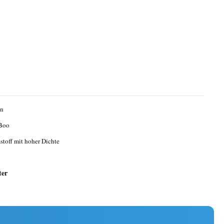
en
Boo
toff mit hoher Dichte
ter