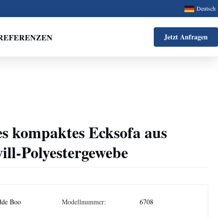
Deutsch
REFERENZEN
Jetzt Anfragen
es kompaktes Ecksofa aus
will-Polyestergewebe
dde Boo
Modellnummer:
6708