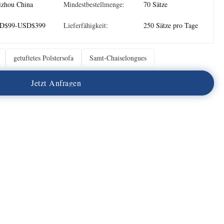
izhou China
Mindestbestellmenge:
70 Sätze
D$99-USD$399
Lieferfähigkeit:
250 Sätze pro Tage
getuftetes Polstersofa
Samt-Chaiselongues
J
e
t
z
t
A
n
f
r
a
g
e
n