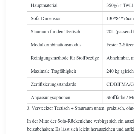
Hauptmaterial
350g/㎡ Twill
Sofa-Dimension
130*84*76cm 
Stauraum für den Teetisch
20L (passend 
Modulkombinationsmodus
Fester 2-Sitzer
Reinigungsmethode für Stoffbezüge
Abnehmbar, m
Maximale Tragfähigkeit
240 kg (gleich
Zertifizierungsstandards
CE/BIFMA/GB
Anpassungsoptionen
Stofffarbe / M
3. Versteckter Teetisch + Stauraum unten, praktisch, oh
In der Mitte der Sofa-Rückenlehne verbirgt sich ein ausz
beizubehalten; Es lässt sich leicht herausziehen und auf