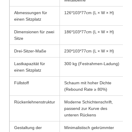
Metallbeine
Abmessungen für
126*103*77cm (L × W × H)
einen Sitzplatz
Dimensionen für zwei
186*103*77cm (L × W × H)
Sitze
Drei-Sitzer-Maße
230*103*77cm (L × W × H)
Lastkapazität für
300 kg (Festrahmen-Ladung)
einen Sitzplatz
Füllstoff
Schaum mit hoher Dichte
(Rebound Rate ≥ 80%)
Rückenlehnenstruktur
Moderne Schichtenschrift,
passend zur Kurve des
unteren Rückens
Gestaltung der
Minimalistisch gekrümmter