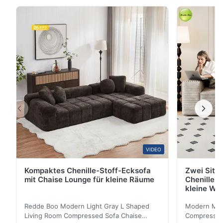
Ledersofa setzt 1+2+3 Sitzplätze in einem modernen
minimalistischen Stil. Die Kontaktfläche besteht aus
hochwertigem Kuhleder oder hochwertigem PU-
Leder,und die Oberfläche wird mit moderner
Fleckenlösung ...
VIDEO
Kompaktes Chenille-Stoff-Ecksofa
Zwei Sitz
mit Chaise Lounge für kleine Räume
Chenille S
kleine Wo
Redde Boo Modern Light Gray L Shaped
Modern Mini
Living Room Compressed Sofa Chaise
Compressed 