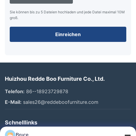
Sie können bis zu 5 Dateien hochladen und jede Datei maximal 10M
groß.
Einreichen
Huizhou Redde Boo Furniture Co., Ltd.
Telefon:
86--18923729878
E-Mail:
sales26@reddeboofurniture.com
Schnelllinks
Startseite
Bruce