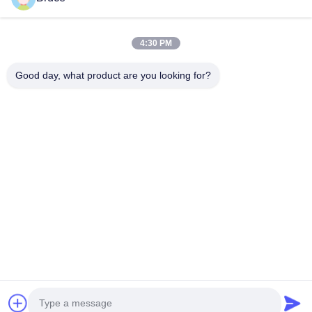
Produkte
4:30 PM
Videos
Über Uns
Good day, what product are you looking for?
Fabrik Tour
Qualitätskontrolle
Kontakt
Referenzen
Nachrichten
Folgen Sie Uns.
©2025- Huizhou Redde Boo Furniture Co., Ltd.. . Alle Rechte vorbehalten.