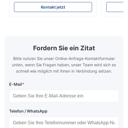
Lounge Product Overview High resilience
Room Furnit
soft sectional sofa designed for small
Design Comf
Kontakt jetzt
spaces, featuring a contemporary light gray
Compressed
chenille fabric and comfortable high
design with 
rebound foam filling. Specifications Feature
for excepti
Details Application ...
configuration
Fordern Sie ein Zitat
Bitte nutzen Sie unser Online-Anfrage-Kontaktformular
unten, wenn Sie Fragen haben, unser Team wird sich so
schnell wie möglich mit Ihnen in Verbindung setzen.
E-Mail
*
Telefon / WhatsApp