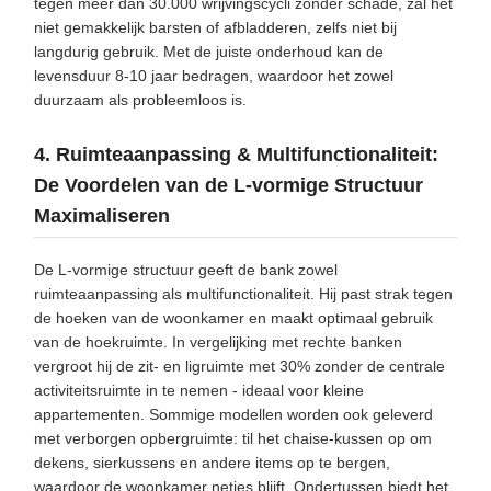
tegen meer dan 30.000 wrijvingscycli zonder schade, zal het
niet gemakkelijk barsten of afbladderen, zelfs niet bij
langdurig gebruik. Met de juiste onderhoud kan de
levensduur 8-10 jaar bedragen, waardoor het zowel
duurzaam als probleemloos is.
4. Ruimteaanpassing & Multifunctionaliteit:
De Voordelen van de L-vormige Structuur
Maximaliseren
De L-vormige structuur geeft de bank zowel
ruimteaanpassing als multifunctionaliteit. Hij past strak tegen
de hoeken van de woonkamer en maakt optimaal gebruik
van de hoekruimte. In vergelijking met rechte banken
vergroot hij de zit- en ligruimte met 30% zonder de centrale
activiteitsruimte in te nemen - ideaal voor kleine
appartementen. Sommige modellen worden ook geleverd
met verborgen opbergruimte: til het chaise-kussen op om
dekens, sierkussens en andere items op te bergen,
waardoor de woonkamer netjes blijft. Ondertussen biedt het