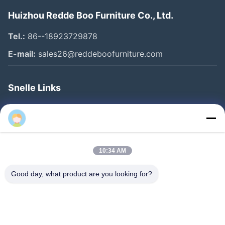
Huizhou Redde Boo Furniture Co., Ltd.
Tel.:
86--18923729878
E-mail:
sales26@reddeboofurniture.com
Snelle Links
Thuis
Producten
Videos
10:34 AM
Over Ons
Good day, what product are you looking for?
Fabrieksreis
Kwaliteitscontrole
Contacteer Ons