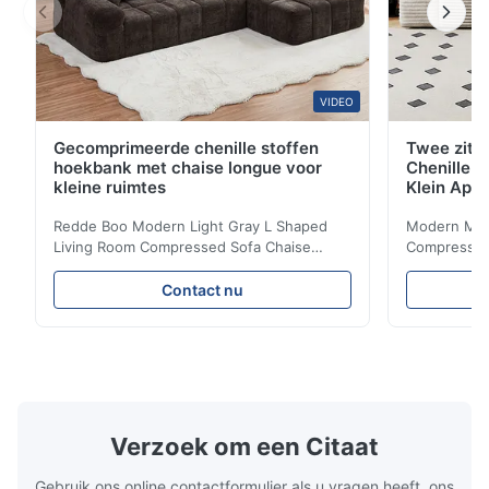
VIDEO
Gecomprimeerde chenille stoffen
Twee zitp
hoekbank met chaise longue voor
Chenille S
kleine ruimtes
Klein App
Redde Boo Modern Light Gray L Shaped
Modern Mini
Living Room Compressed Sofa Chaise
Compressed 
Lounge Product Overview High resilience
Room Furnit
soft sectional sofa designed for small
Design Comf
Contact nu
spaces, featuring a contemporary light gray
Compressed
chenille fabric and comfortable high
design with 
rebound foam filling. Specifications Feature
for excepti
Details Application ...
configuration
Verzoek om een Citaat
Gebruik ons online contactformulier als u vragen heeft, ons