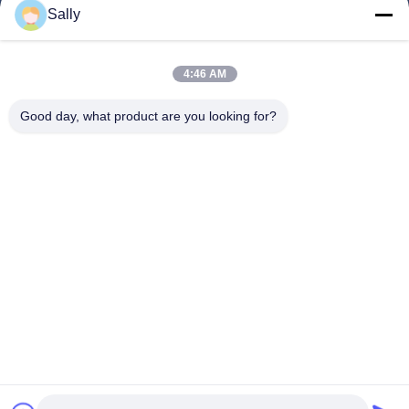
Sally
Produtos
Vídeos
4:46 AM
Quem Somos
Good day, what product are you looking for?
Fábrica
Controle De Qualidade
Fale Conosco
Pedir Um Orçamento
Notícias
Segue-Nos.
©2025- Huizhou Redde Boo Furniture Co., Ltd.. . Todos os direitos