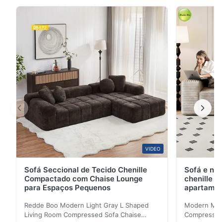
textura inerente de alta qualidade, tornando-o um
item chave para aprimorar a elegância da sua casa.
Fabricado em couro genuíno de alta qualidade, sua
superfície possui texturas naturais e delicadas, ...
VIDEO
Sofá Seccional de Tecido Chenille
Sofá e na
Compactado com Chaise Lounge
chenille 
para Espaços Pequenos
apartame
Redde Boo Modern Light Gray L Shaped
Modern Mini
Living Room Compressed Sofa Chaise
Compressed 