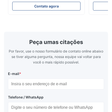
Lounge Product Overview High resilience
Room Furnit
soft sectional sofa designed for small
Design Comf
Contato agora
spaces, featuring a contemporary light gray
Compressed
chenille fabric and comfortable high
design with 
rebound foam filling. Specifications Feature
for excepti
Details Application ...
configuration
Peça umas citações
Por favor, use o nosso formulário de contato online abaixo
se tiver alguma pergunta, nossa equipe vai voltar para
você o mais rápido possível.
E-mail
*
Telefone / WhatsApp