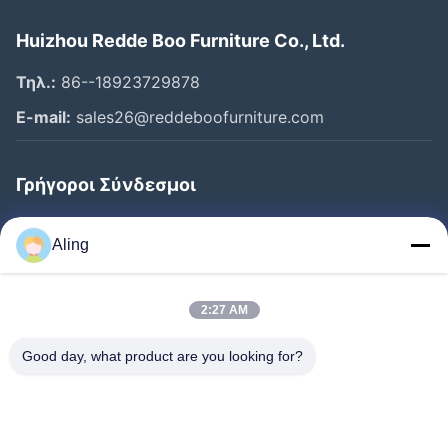
Huizhou Redde Boo Furniture Co., Ltd.
Τηλ.:
86--18923729878
E-mail:
sales26@reddeboofurniture.com
Γρήγοροι Σύνδεσμοι
Αρχική Σελίδα
Aling
Προϊόντα
Βίντεο
2:27 AM
Σχετικά Με Εμάς
Good day, what product are you looking for?
Γύρος Εργοστασίων
Ποιοτικός Έλεγχος
Επαφή