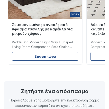
VIDEO
Συμπυκνωμένος καναπές από
Δύο καθί
ύφασμα τσενίλης με καρέκλα για
καναπές 
μικρούς χώρους
καρέκλα γ
Redde Boo Modern Light Gray L Shaped
Modern Mini
Living Room Compressed Sofa Chaise
Compressed 
Lounge Product Overview High resilience
Room Furnit
soft sectional sofa designed for small
Design Comf
Επαφή τώρα
spaces, featuring a contemporary light gray
Compressed
chenille fabric and comfortable high
design with 
rebound foam filling. Specifications Feature
for excepti
Details Application ...
configuration
Ζητήστε ένα απόσπασμα
Παρακαλούμε χρησιμοποιήστε την ηλεκτρονική φόρμα
επικοινωνίας παρακάτω αν έχετε οποιεσδήποτε