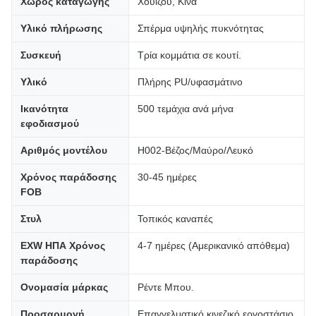
Χώρος καταγωγής
Χουιζού, Κίνα
Υλικό πλήρωσης
Σπέρμα υψηλής πυκνότητας
Συσκευή
Τρία κομμάτια σε κουτί.
Υλικό
Πλήρης PU/υφασμάτινο
Ικανότητα
500 τεμάχια ανά μήνα
εφοδιασμού
Αριθμός μοντέλου
H002-Βέζος/Μαύρο/Λευκό
Χρόνος παράδοσης
30-45 ημέρες
FOB
Στυλ
Τοπικός καναπές
EXW ΗΠΑ Χρόνος
4-7 ημέρες (Αμερικανικό απόθεμα)
παράδοσης
Ονομασία μάρκας
Ρέντε Μπου.
Προσαρμογή
Επαγγελματικό κινεζικό εργοστάσιο