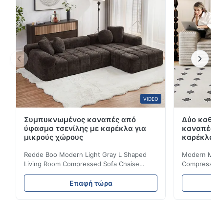
VIDEO
Συμπυκνωμένος καναπές από
Δύο καθί
ύφασμα τσενίλης με καρέκλα για
καναπές 
μικρούς χώρους
καρέκλα γ
Redde Boo Modern Light Gray L Shaped
Modern Mini
Living Room Compressed Sofa Chaise
Compressed 
Lounge Product Overview High resilience
Room Furnit
soft sectional sofa designed for small
Design Comf
Επαφή τώρα
spaces, featuring a contemporary light gray
Compressed
chenille fabric and comfortable high
design with 
rebound foam filling. Specifications Feature
for excepti