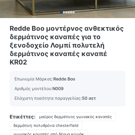
Redde Boo μοντέρνος ανθεκτικός
δερμάτινος καναπές για το
ξενοδοχείο Λομπί πολυτελή
δερμάτινος καναπές καναπέ
KR02
Επωνυμία Μάρκας:
Redde Boo
Αριθμός μοντέλου:
N009
Ελάχιστη ποσότητα παραγγελίας:
50 σετ
Ετικέττες:
μαύρος δερμάτινος γωνιακός καναπές
δερμάτινη πολυθρόνα chesterfield
γωνιακός καναπές από δέρμα κονιάκ