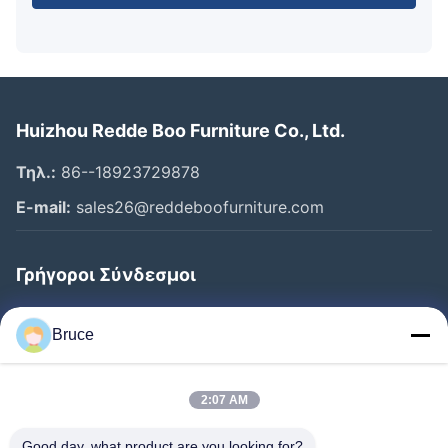
Huizhou Redde Boo Furniture Co., Ltd.
Τηλ.:
86--18923729878
E-mail:
sales26@reddeboofurniture.com
Γρήγοροι Σύνδεσμοι
Αρχική Σελίδα
Bruce
Προϊόντα
Βίντεο
2:07 AM
Σχετικά Με Εμάς
Good day, what product are you looking for?