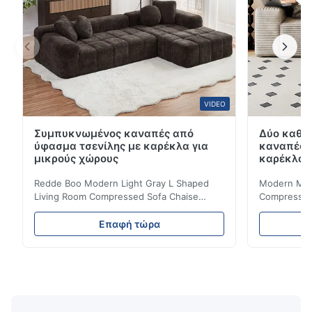
VIDEO
Συμπυκνωμένος καναπές από
Δύο καθί
ύφασμα τσενίλης με καρέκλα για
καναπές 
μικρούς χώρους
καρέκλα γ
Redde Boo Modern Light Gray L Shaped
Modern Mini
Living Room Compressed Sofa Chaise
Compressed 
Lounge Product Overview High resilience
Room Furnit
soft sectional sofa designed for small
Design Comf
Επαφή τώρα
spaces, featuring a contemporary light gray
Compressed
chenille fabric and comfortable high
design with 
rebound foam filling. Specifications Feature
for excepti
Details Application ...
configuration