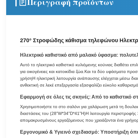
Περιγραφή προϊόντων
270° Στροφώδης κάθισμα τηλεφώνου Ηλεκτρ
Ηλεκτρικό καθιστικό από μαλακό ύφασμα: πολυτ
Αυτό το ηλεκτρικό καθιστικό κυλιόμενης κούνιας διαθέτει επ
για οικογένειες και κατοικίδια ζώα.Και τα δύο υφάσματα πρ
χρήσηΗ ηλεκτρική λειτουργία ανάπαυσης ελέγχεται μέσω δια
ανθεκτική σε λεκέ επεξεργασία εξασφαλίζει εύκολο καθαρισμό
Εφαρμογή σε όλες τις σκηνές: Από το καθιστικό 
Χρησιμοποιήστε το στο σαλόνι για χαλάρωση μετά τη δουλειά
διαστάσεις του (28"W*34"D*41"H)Η λειτουργία περιστροφής 3
απομακρυσμένους εργαζόμενους που χρειάζονται ένα γρήγορ
Εργονομικό & Υγιεινό σχεδιασμό: Υποστήριξη όπο