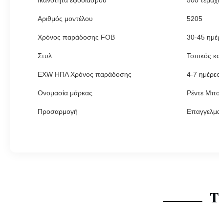
Ικανότητα εφοδιασμού
500 τεμάχ
Αριθμός μοντέλου
5205
Χρόνος παράδοσης FOB
30-45 ημέ
Στυλ
Τοπικός κ
EXW ΗΠΑ Χρόνος παράδοσης
4-7 ημέρε
Ονομασία μάρκας
Ρέντε Μπο
Προσαρμογή
Επαγγελμα
Τ