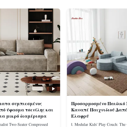
ματα συμπιεσμένος
Προσαρμοσμένο Παιδικό
πό ύφασμα τσενίλης και
Καναπέ Παιχνιδιού Δαπέ
ια μικρό διαμέρισμα
Ελαφρύ
alist Two-Seater Compressed
Ⅰ. Modular Kids' Play Couch: The