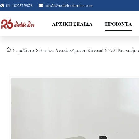
86--18923729878
sales26@reddeboofurniture.com
ΑΡΧΙΚΉ ΣΕΛΊΔΑ
ΠΡΟΪΌΝΤΑ
προϊόντα
Έπιπλα Ανακλινόμενου Καναπέ
270° Κουνούμε