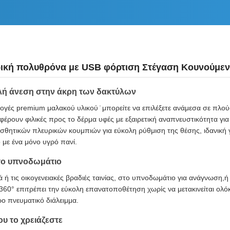
ική πολυθρόνα με USB φόρτιση Στέγαση Κουνούμε
ελή άνεση στην άκρη των δακτύλων
ιλογές premium μαλακού υλικού ̇ μπορείτε να επιλέξετε ανάμεσα σε πλού
οσφέρουν φιλικές προς το δέρμα υφές με εξαιρετική αναπνευστικότητα 
ισθητικών πλευρικών κουμπιών για εύκολη ρύθμιση της θέσης, ιδανική
 με ένα μόνο υγρό πανί.
στο υπνοδωμάτιο
 ή τις οικογενειακές βραδιές ταινίας, στο υπνοδωμάτιο για ανάγνωση,
60° επιτρέπει την εύκολη επανατοποθέτηση χωρίς να μετακινείται ολόκ
ο πνευματικό διάλειμμα.
υ το χρειάζεστε