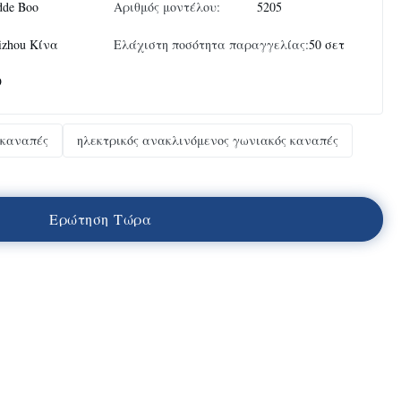
dde Boo
Αριθμός μοντέλου:
5205
izhou Κίνα
Ελάχιστη ποσότητα παραγγελίας:
50 σετ
9
 καναπές
ηλεκτρικός ανακλινόμενος γωνιακός καναπές
Ε
ρ
ώ
τ
η
σ
η
Τ
ώ
ρ
α