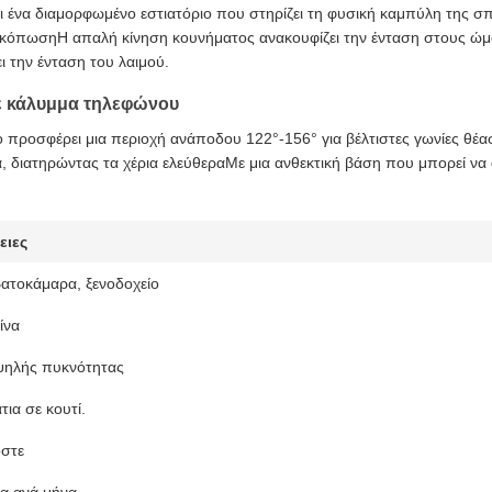
ει ένα διαμορφωμένο εστιατόριο που στηρίζει τη φυσική καμπύλη της σ
κόπωσηΗ απαλή κίνηση κουνήματος ανακουφίζει την ένταση στους ώμο
ι την ένταση του λαιμού.
ε κάλυμμα τηλεφώνου
ρο προσφέρει μια περιοχή ανάποδου 122°-156° για βέλτιστες γωνίες θέ
α, διατηρώντας τα χέρια ελεύθεραΜε μια ανθεκτική βάση που μπορεί να 
ειες
βατοκάμαρα, ξενοδοχείο
ίνα
ψηλής πυκνότητας
ια σε κουτί.
στε