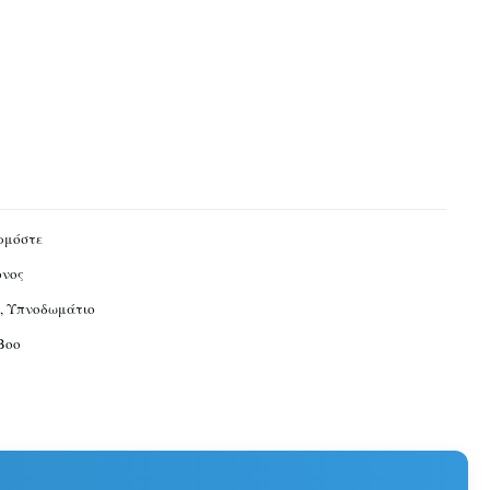
ρμόστε
ονος
, Υπνοδωμάτιο
Boo