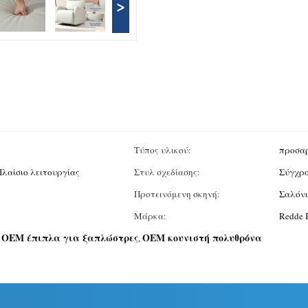
>
Τύπος υλικού:
προσα
Πλαίσιο λειτουργίας
Στυλ σχεδίασης:
Σύγχρ
Προτεινόμενη σκηνή:
Σαλόνι
Μάρκα:
Redde 
OEM έπιπλα για ξαπλώστρες
OEM κουνιστή πολυθρόνα
,
,