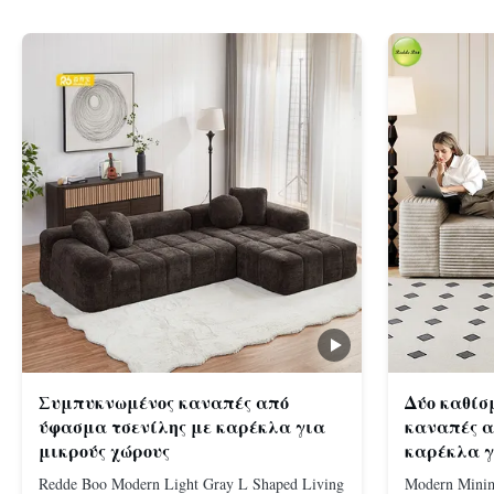
Συμπυκνωμένος καναπές από
Δύο καθίσ
ύφασμα τσενίλης με καρέκλα για
καναπές α
μικρούς χώρους
καρέκλα γ
Redde Boo Modern Light Gray L Shaped Living
Modern Minim