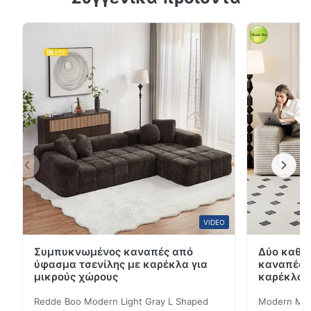
σχεδιασμός Αυτός ο Συμπιεσμένος Καναπές διαθέτει
εργονομικό σχεδιασμό που συμμορφώνεται με τις
φυσικές καμπύλες του ανθρώπινου σώματος. Γεμάτο
με μαλακά, ελαστικά μαξιλάρια από σφουγγάρι και
εξοπλισμένο με άνετα μ...
VIDEO
Συμπυκνωμένος καναπές από
Δύο καθί
ύφασμα τσενίλης με καρέκλα για
καναπές 
μικρούς χώρους
καρέκλα γ
Redde Boo Modern Light Gray L Shaped
Modern Mini