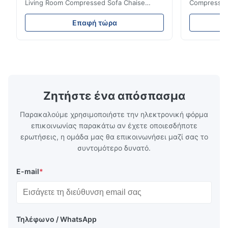
Living Room Compressed Sofa Chaise
Compressed 
Lounge Product Overview High resilience
Room Furnit
soft sectional sofa designed for small
Design Comf
Επαφή τώρα
spaces, featuring a contemporary light gray
Compressed
chenille fabric and comfortable high
design with 
rebound foam filling. Specifications Feature
for excepti
Details Application ...
configuration
Ζητήστε ένα απόσπασμα
Παρακαλούμε χρησιμοποιήστε την ηλεκτρονική φόρμα
επικοινωνίας παρακάτω αν έχετε οποιεσδήποτε
ερωτήσεις, η ομάδα μας θα επικοινωνήσει μαζί σας το
συντομότερο δυνατό.
E-mail
*
Τηλέφωνο / WhatsApp