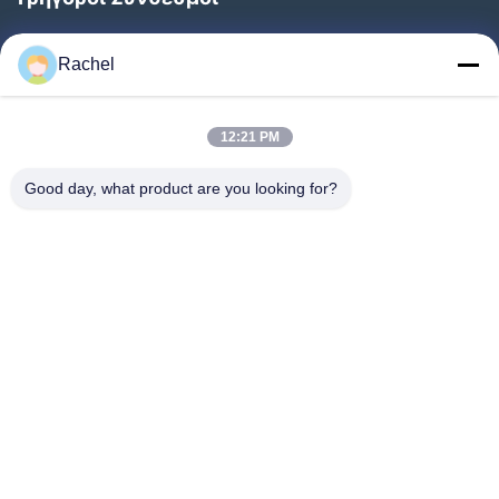
Αρχική Σελίδα
Rachel
Προϊόντα
Βίντεο
12:21 PM
Σχετικά Με Εμάς
Good day, what product are you looking for?
Γύρος Εργοστασίων
Ποιοτικός Έλεγχος
Επαφή
Ζητήστε Ένα Απόσπασμα
Νέα
Ακολουθήστε Μας.