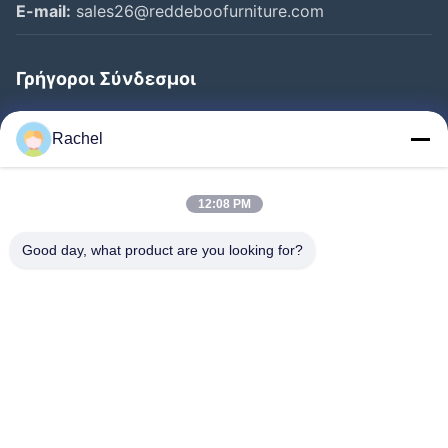
E-mail:
sales26@reddeboofurniture.com
Γρήγοροι Σύνδεσμοι
Αρχική Σελίδα
Rachel
Προϊόντα
Βίντεο
12:08 PM
Σχετικά Με Εμάς
Good day, what product are you looking for?
Γύρος Εργοστασίων
Ποιοτικός Έλεγχος
Επαφή
Ζητήστε Ένα Απόσπασμα
Νέα