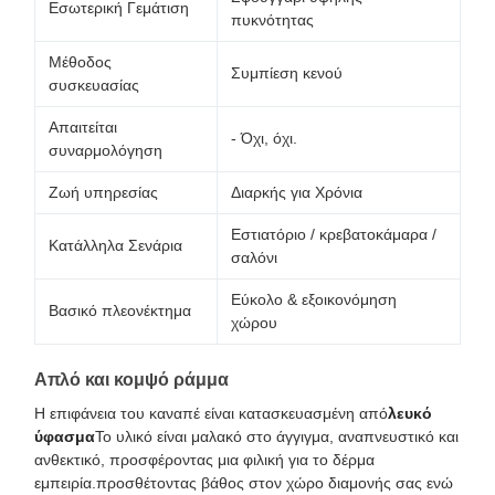
Εσωτερική Γεμάτιση
πυκνότητας
Μέθοδος
Συμπίεση κενού
συσκευασίας
Απαιτείται
- Όχι, όχι.
συναρμολόγηση
Ζωή υπηρεσίας
Διαρκής για Χρόνια
Εστιατόριο / κρεβατοκάμαρα /
Κατάλληλα Σενάρια
σαλόνι
Εύκολο & εξοικονόμηση
Βασικό πλεονέκτημα
χώρου
Απλό και κομψό ράμμα
Η επιφάνεια του καναπέ είναι κατασκευασμένη από
λευκό
ύφασμα
Το υλικό είναι μαλακό στο άγγιγμα, αναπνευστικό και
ανθεκτικό, προσφέροντας μια φιλική για το δέρμα
εμπειρία.προσθέτοντας βάθος στον χώρο διαμονής σας ενώ