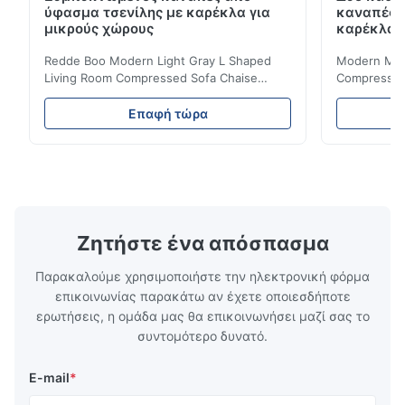
ύφασμα τσενίλης με καρέκλα για
καναπές 
μικρούς χώρους
καρέκλα γ
Redde Boo Modern Light Gray L Shaped
Modern Mini
Living Room Compressed Sofa Chaise
Compressed 
Lounge Product Overview High resilience
Room Furnit
soft sectional sofa designed for small
Design Comf
Επαφή τώρα
spaces, featuring a contemporary light gray
Compressed
chenille fabric and comfortable high
design with 
rebound foam filling. Specifications Feature
for excepti
Details Application ...
configuration
Ζητήστε ένα απόσπασμα
Παρακαλούμε χρησιμοποιήστε την ηλεκτρονική φόρμα
επικοινωνίας παρακάτω αν έχετε οποιεσδήποτε
ερωτήσεις, η ομάδα μας θα επικοινωνήσει μαζί σας το
συντομότερο δυνατό.
E-mail
*