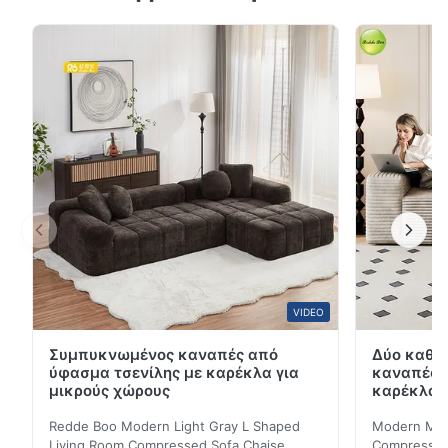
USB & πλαϊνό χώρο αποθήκευσης, ρυθμιζόμενη
πλάτη, υφασμάτινος καναπές-κρεβάτι γκρι
Προδιαγραφές προϊόντος Χαρακτηριστικό Καθέκαστα
Εφαρμογή Σαλόνι, Υπνοδωμάτιο, Ξενοδοχείο Τόπος
καταγωγής Huizhou, Κίνα Υλικ...
VIDEO
Συμπυκνωμένος καναπές από
Δύο καθί
ύφασμα τσενίλης με καρέκλα για
καναπές 
μικρούς χώρους
καρέκλα γ
Redde Boo Modern Light Gray L Shaped
Modern Mini
Living Room Compressed Sofa Chaise
Compressed 