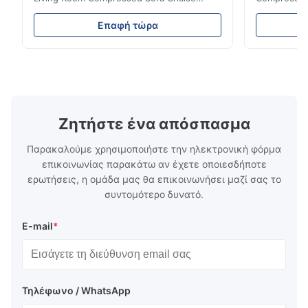
Lounge Product Overview High resilience
Room Furnit
soft sectional sofa designed for small
Design Comf
Επαφή τώρα
spaces, featuring a contemporary light gray
Compressed
chenille fabric and comfortable high
design with 
rebound foam filling. Specifications Feature
for excepti
Details Application ...
configuration
Ζητήστε ένα απόσπασμα
Παρακαλούμε χρησιμοποιήστε την ηλεκτρονική φόρμα
επικοινωνίας παρακάτω αν έχετε οποιεσδήποτε
ερωτήσεις, η ομάδα μας θα επικοινωνήσει μαζί σας το
συντομότερο δυνατό.
E-mail
*
Τηλέφωνο / WhatsApp