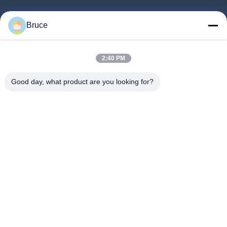
Αρχική Σελίδα
Bruce
Προϊόντα
Βίντεο
2:40 PM
Σχετικά Με Εμάς
Good day, what product are you looking for?
Γύρος Εργοστασίων
Ποιοτικός Έλεγχος
Επαφή
Ζητήστε Ένα Απόσπασμα
Νέα
Ακολουθήστε Μας.